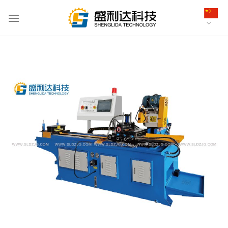
跳
到
内
容