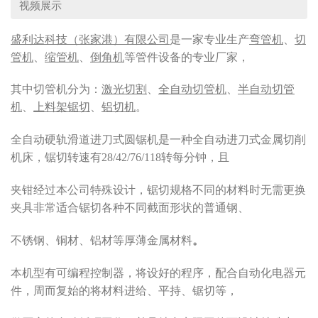
视频展示
盛利达科技（张家港）有限公司
是一家专业生产
弯管机
、
切
管机
、
缩管机
、
倒角机
等管件设备的专业厂家，
其中切管机分为：
激光切割
、
全自动切管机
、
半自动切管
机
、
上料架锯切
、
铝切机
。
全自动硬轨滑道进刀式圆锯机是一种全自动进刀式金属切削
机床，锯切转速有28/42/76/118转每分钟，且
夹钳经过本公司特殊设计，锯切规格不同的材料时无需更换
夹具非常适合锯切各种不同截面形状的普通钢、
不锈钢、铜材、铝材等厚薄金属材料
。
本机型有可编程控制器，将设好的程序，配合自动化电器元
件，周而复始的将材料进给、平持、锯切等，