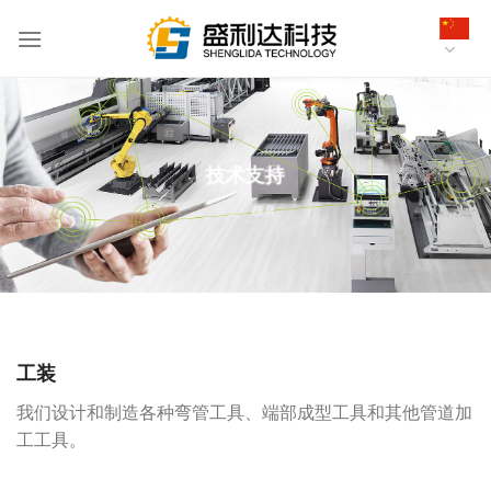
跳
到
内
容
技术支持
首页
»
模具
工装
我们设计和制造各种
弯管工具
、端部成型工具和其他管道加
工工具。