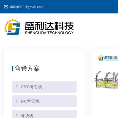
跳
sldkj0920@gmail.com
到
内
容
弯管方案
CNC弯管机
NC弯管机
弯线机