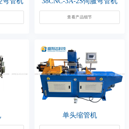
S数控弯管机
38CNC-3A-2S伺服弯管机
查看产品细节
机
单头缩管机