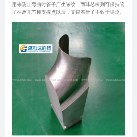
用来防止弯曲时管子产生皱纹；而球芯棒则可保持管
子在离开芯棒支撑点以后，支撑着管子不致于塌瘪。