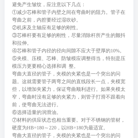
避免产生皱纹，应注意以下几点：
①减少
芯棒
和管子内壁之间在弯曲时的阻力。管子在
弯曲之前，内腔要经过湿吹砂。
②机床及主轴应有足够的刚性。
③芯棒杆要有足够的刚性，尽量消除杆所产生的颤抖
和拉伸。
④芯棒和管子内径的径向间隙不应大于壁厚的10%。
⑤
夹模
、
压模
、
芯棒
、
防皱模
应调整得当，特别是压
模压力更要精心选择和调 整。
弯曲大直径的管子，夹模的夹紧也是一个突出的问
题。这就需要管子两弯之间的直线段长一点，夹模宽
些，以增加夹紧力，保证弯曲顺利进行。如果夹模太
窄，弯曲时没有足够的夹紧力，则管子打滑不跟着向
前，使弯曲无法进行。
⑥选择适量的润滑油。
⑦材料的供应状态也相当重要。对于不锈钢的管材，
硬度为HB=180～220，以HB=180为最适宜。
弯曲大直径的管子，夹模的夹紧也是一个突出的问