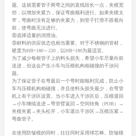
题。这就需要管子两弯之间的直线段长一点，夹模宽
些，以增加夹紧力，保证弯曲顺利进行。如果夹模太
窄，弯曲时没有足够的夹紧力，则管子打滑不跟着向
前，使弯曲无法进行。
⑧选择适量的润滑油。
⑨材料的供应状态也相当重要。对于不锈钢的管材，
硬度为HB=180～220，以HB=180为最适宜。
为了减少每根管子上的料头损失，希望小车尽量向前
送进，但这会产生小车与
压模
机构相碰撞的干涉问
题。
为了保证管子在弯最后一个弯时能顺利完成，防止小
车与压模机构相碰撞，并且使料头损失最少，在弯管
机上有干涉区设置。当小车进入干涉区后，压模退回
→小车继续送进→弯管臂返回→空间转角（POB）→
夹模夹紧→夹头松开，小车退出干涉区→压模压紧→
弯曲管子。
在使用防皱模的同时，往往同时采用球芯棒。防皱模