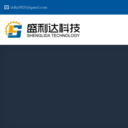
跳
sldkj0920@gmail.com
到
内
容