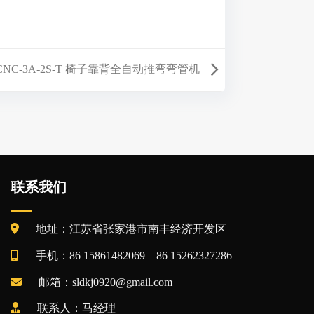
8CNC-3A-2S-T 椅子靠背全自动推弯弯管机
联系我们
地址：江苏省张家港市南丰经济开发区
手机：86 15861482069 86 15262327286
邮箱：sldkj0920@gmail.com
联系人：马经理